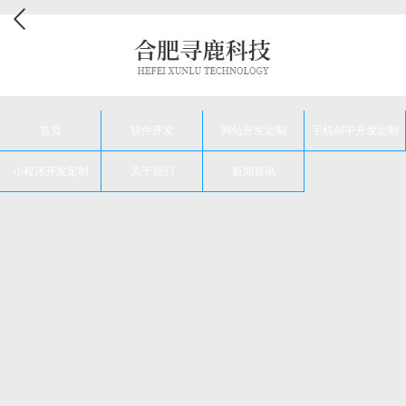
首页
软件开发
网站开发定制
手机APP开发定制
小程序开发定制
关于我们
新闻资讯